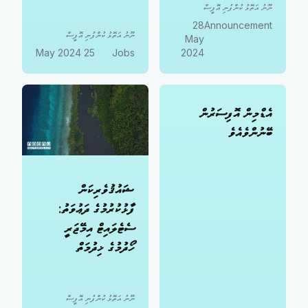
ނޫނު އަތޮޅު ކުންފުނި އޮފީސް
28
Announcement
ނޫނު އަތޮޅު ކުންފުނި އޮފީސް
May
25 May 2024
Jobs
2024
އެޑްމިން އޮފިސަރުން
ބޭނުންވެއެވެ
ޝައުޤުވެރިކަން
ފާޅުކުރުމުގެ ދަޢުވަތު:
ސެޓެލައިޓް އިމޭޖަރީ
ހޯދުމުގެ ޚިދުމަތް
ނޫނު އަތޮޅު ކުންފުނި އޮފީސް