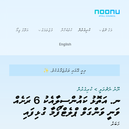
މަގު ޗާޓު
ކުރިއެރުން
ކުތުބުޚާނާ
މުޖުތަމަޢު
އަތޮޅު ޖިއޯ
English
މިއީ އޭއައި ތަރުޖަމާއެކެވެ. ✨
ނޫނު ނެޗުރަލީ
>
ކުރިއެރުން
ނ. އަތޮޅު ކައުންސިލާއެކު 6 ރަށެއް
ވަނީ ވަންގަވް ޕްލެޓްފޯމާ ގުޅިފައި
ޚަބަރު