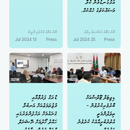
އަޅުގަނޑުމެން ކުރާ
މަސައްކަތުގެ ހެއްކެއް.
ނޫނު އަތޮޅު ކައުންސިލް އިދާރާ
ނޫނު އަތޮޅު ކުންފުނި އޮފީސް
13 Jul 2024
Press
25 Jul 2024
Press
ޑިޖިޓަލް ޓޫލްސްއަށް
ޑްރަގް ފަރުވާއާއި
ބާރުވެރިކުރުވުން -
މުޖުތަމަޢުއަށް އަނބުރާ
ތިލަދުންމަތީ
ގެނައުމަށް ރަށުފެންވަރުގައި
އުތުރުބުރީއާއެކު ކުރެވުނު
ހައްލު ހޯދުމަށް ނޭޝަނަލް
ދަތުރެއް
ޑްރަގް އެޖެންސީއާއެކު