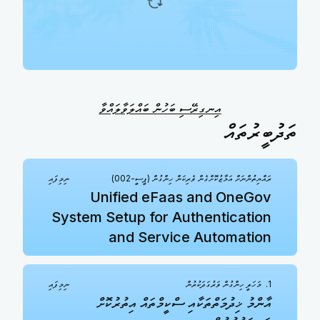
އިނގިރޭސި ބަހުން ބައްލަވާލައްވާ
ތަދުބީރުތައް
ރައްޔިތުންނަށް އަމާޒުކޮށްގެން ވެރިކަން ހިންގުން (ޕީސީ-002)
ނިމިފައި
Unified eFaas and OneGov
System Setup for Authentication
and Service Automation
1. މަހަލީ ހިންގުން ވަރުގަދަކުރުން
ނިމިފައި
އާންމު ޚިދުމަތްތަކާއި ސްކީމްތައް އިތުރުކޮށް