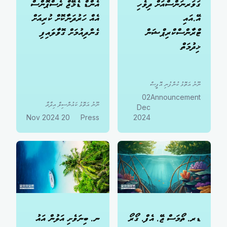
ގަވަރނަންސްއަށް ދިވެހި
އެންޑް ޑެމޭޖް ރެސްޕޮންސް
އޭ.އައި
އެއް ހަރުދަނާކޮށް ކުރިއަށް
ޓްރާންސްކްރިޕްޝަން
ގެންދިއުމަށް ގޮވާލައިފި
ޚިދުމަތް
ނޫނު އަތޮޅު ކުންފުނި އޮފީސް
02
Announcement
ނޫނު އަތޮޅު ކައުންސިލް އިދާރާ
Dec
20 Nov 2024
Press
2024
ޑރ. ތޯމަސް ޖޭ. އެފް. ގޯރޯ
ނ. ބިނަވެށި އަލުން އައު