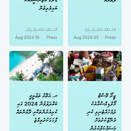
ބައިވެރިވުން
ނޫނު އަތޮޅު ކައުންސިލް އިދާރާ
ނޫނު އަތޮޅު ކައުންސިލް އިދާރާ
19 Aug 2024
Press
03 Aug 2024
Press
ޒީރޯ ވޭސްޓް
ނ. އަތޮޅު ތަޢުލީމީ
މޯލްޑިވްސްއާއެކު
ބައްދަލުވުން 2024 ގައި
ދެމެހެއްޓެނިވި ކުނި
ކުރިއެރުންތަކާއި ރޭވުންތައް
މެނޭޖްކުރުމަށް
ފާހަގަކުރެވިއްޖެ
މަސައްކަތްކުރުން