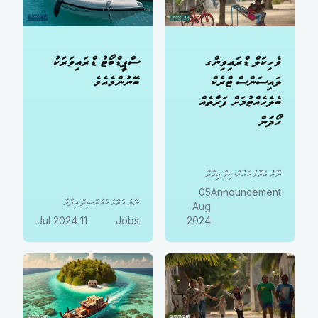
ވެހިކަލް ޑްރައިވިންގ
ސްޕީޑްބޯޓު ޑްރައިވަރަކު
ލައިސަންސް ޓްރެކް
ބޭނުންވެއެވެ
ބެލެހެއްޓުމަށް ފަރާތެއް
ހޯދަން
ނޫނު އަތޮޅު ކައުންސިލް އިދާރާ
05
Announcement
ނޫނު އަތޮޅު ކައުންސިލް އިދާރާ
Aug
11 Jul 2024
Jobs
2024