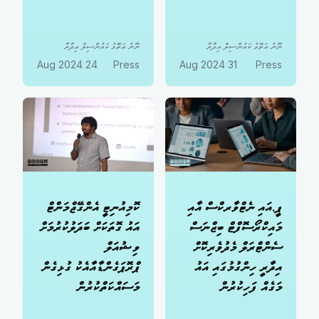
ނޫނު އަތޮޅު ކައުންސިލް އިދާރާ
ނޫނު އަތޮޅު ކައުންސިލް އިދާރާ
24 Aug 2024
Press
31 Aug 2024
Press
ޕީ.އައި ނެޓްވާރކްސް އާއި
ކޮމިއުނިޓީ އެންގޭޖްމަންޓް
މައިކްރޯސޮފްޓް ބިޒްނަސް
އައު ގޮތަކަށް ބަދަލުކުރުމަށް
ސެންޓްރަލް މެދުވެރިކޮށް
ވިޝުއަލް
އިދާރީ ހިންގުމުގައި އައު
ޕްރޮޕަގެންޑާއާއެކު ގުޅިގެން
މަގެއް ފަހިކުރުން
މަސައްކަތްކުރުން