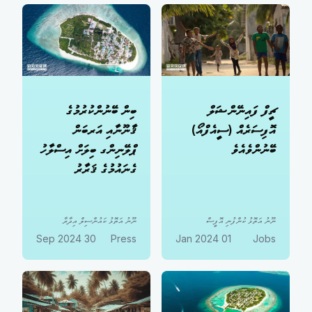
ޗީފް ފައިނޭންޝަލް
ބިން ބޭނުންކުރުމުގެ
އޮފިސަރެއް (ސީއެފްއޯ)
ޤާނޫނާއި އަރބަން
ބޭނުންވެއެވެ
ޕްލޭނިންގ ބިލަށް އިސްލާހު
ގެނައުމުގެ ޤަރާރު
ނޫނު އަތޮޅު ކުންފުނި އޮފީސް
ނޫނު އަތޮޅު ކައުންސިލް އިދާރާ
30 Sep 2024
Press
01 Jan 2024
Jobs