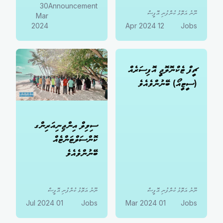
30
Announcement
ނޫނު އަތޮޅު ކުންފުނި އޮފީސް
Mar
2024
12 Apr 2024
Jobs
ޗީފް ޓެކްނޮލޮޖީ އޮފިސަރެއް
(ސީޓީއޯ) ބޭނުންވެއެވެ
ސިވިލް އިންޖިނިއަރިންގ
ކޮންސަލްޓަންޓެއް
ބޭނުންވެއެވެ
ނޫނު އަތޮޅު ކުންފުނި އޮފީސް
ނޫނު އަތޮޅު ކުންފުނި އޮފީސް
01 Jul 2024
Jobs
01 Mar 2024
Jobs