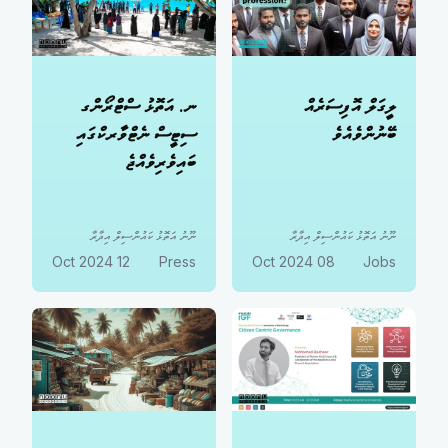
ލީގަލް އޮފިސަރެއް
ނ. އަތޮޅު ސްޓްރޯންގ
ބޭނުންވެއެވެ
ސިޓީސް ނެޓްވާރކްގައި
ބައިވެރިވެއްޖެ
ނޫނު އަތޮޅު ކައުންސިލް އިދާރާ
ނޫނު އަތޮޅު ކައުންސިލް އިދާރާ
12 Oct 2024
Press
08 Oct 2024
Jobs