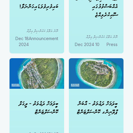
އެއްބަސްވުމުގައި
ބައިވެރިވެވަޑައިގަންނަވާ!
ސޮއިކުރެވިއްޖެ
ނޫނު އަތޮޅު ކައުންސިލް އިދާރާ
ނޫނު އަތޮޅު ކައުންސިލް އިދާރާ
18 Dec
Announcement
2024
10 Dec 2024
Press
ބީލަމަށް ދަޢުވަތު - އާބަން
ބީލަމަށް ދަޢުވަތު - ލީގަލް
ޕްލޭނިންގ ކޮންސަލްޓަންޓް
ކޮންސަލްޓަންޓް