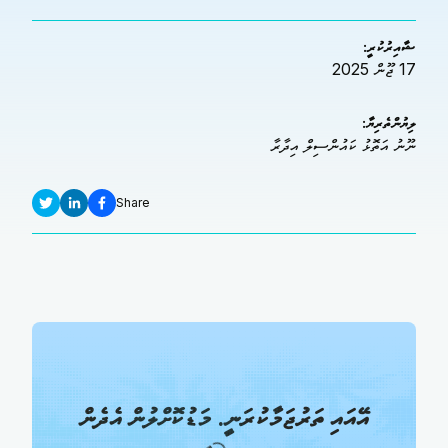
ޝާއިރުކުރީ:
17 ޖޫން 2025
ލިޔުންތެރިޔާ:
ނޫނު އަތޮޅު ކައުންސިލް އިދާރާ
Share
އޭއައި ތަރުޖަމާކުރަނީ. މަޑުކޮށްލުން އެދެން