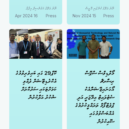
ނޫނު އަތޮޅު ކުންފުނި އޮފީސް
ނޫނު އަތޮޅު ކައުންސިލް އިދާރާ
16 Apr 2024
Press
15 Nov 2024
Press
މޯލްޑިވްސް ސްޕޭސް
ކޮޕް29 ގައި ބައިވެރިވުމުގެ
ރިސާރޗް
އެކްރެޑިޓޭޝަން ދެއްވި
އޯގަނައިޒޭޝަނާއެކު
ކަމަށްޓަކައި ސަރުކާރަށް
ސެޓެލައިޓް އިމޭޖަރީ އަދި
ޝުކުރު އަދާކުރުން
ޕްލެޓްފޯމް ތަރައްޤީކުރުމުގެ
އެއްބަސްވުމުގައި
ސޮއިކުރުން