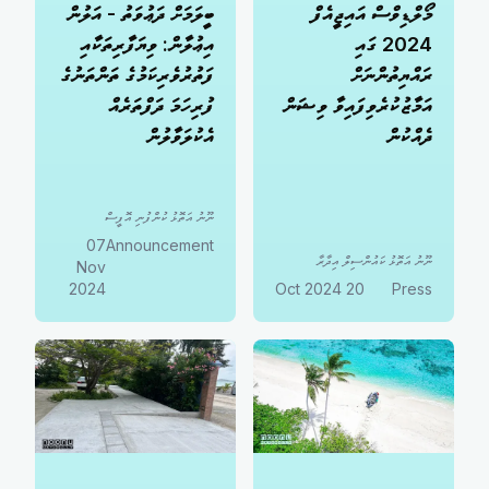
މޯލްޑިވްސް އައިޖީއެފް
ބީލަމަށް ދަޢުވަތު - އަލުން
2024 ގައި
އިޢުލާން: ވިޔަފާރިތަކާއި
ރައްޔިތުންނަށް
ފަތުރުވެރިކަމުގެ ތަންތަނުގެ
އަމާޒުކުރެވިފައިވާ ވިޝަން
ފުރިހަމަ ދަފްތަރެއް
ދެއްކުން
އެކުލަވާލުން
ނޫނު އަތޮޅު ކުންފުނި އޮފީސް
07
Announcement
ނޫނު އަތޮޅު ކައުންސިލް އިދާރާ
Nov
2024
20 Oct 2024
Press