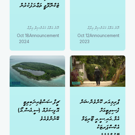
ޓެކްނޮލޮޖީ ތަޢާރަފުކުރުން
ނޫނު އަތޮޅު ކައުންސިލް އިދާރާ
ނޫނު އަތޮޅު ކައުންސިލް އިދާރާ
18 Oct
Announcement
12 Oct
Announcement
2024
2023
ޕްރިމިއަރ ކޮންވެންޝަން
ޗީފް ސަސްޓެއިނަބިލިޓީ
ފެސިލިޓީއަށް
އޮފިސަރެއް (ސީ.އެސް.އޯ)
އެމް.އައި.ސީ.އީ ޓޫރިޒަމް
ބޭނުންވެއެވެ
އެކްސްޕަރޓަކު