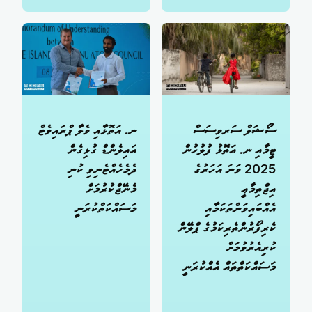
ސޯޝަލް ސަރވިސަސް
ނ. އަތޮޅާއި ވެލާ ޕްރައިވެޓް
ޓީމާއި ނ. އަތޮޅު ފުލުހުން
އައިލެންޑް ގުޅިގެން
2025 ވަނަ އަހަރުގެ
ދެމެހެއްޓެނިވި ކުނި
އިޖްތިމާޢީ
މެނޭޖްކުރުމަށް
އެއްބައިވަންތަކަމާއި
މަސައްކަތްކުރަނީ
ކެރިފޯރުންތެރިކަމުގެ ޕްލޭން
ކުރިއެރުވުމަށް
މަސައްކަތްތައް އެއްކުރަނީ