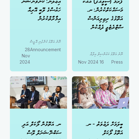
ފޯރަމް (ސީވީއެފް) އާއެކު
އިޢުލާން: ކޮންވެންޝަން
މަސައްކަތްކުރުން: ނ.
ހައުސްގެ ލޮބީ އޭރިއާ
އަތޮޅުގެ ރިޒިލިއަންސް
އިމާރާތްކުރުން
ސްޓްރެޓެޖީ ދެއްކުން
ނޫނު އަތޮޅު ކުންފުނި އޮފީސް
28
Announcement
ނޫނު އަތޮޅު ކައުންސިލް އިދާރާ
Nov
2024
16 Nov 2024
Press
ބީލަމަށް ދަޢުވަތު - ނ.
ނ. އަތޮޅުން ލޯކަލް އަދި
އަތޮޅު ލޯކަލް
ސަބްނޭޝަނަލް ލޮސް