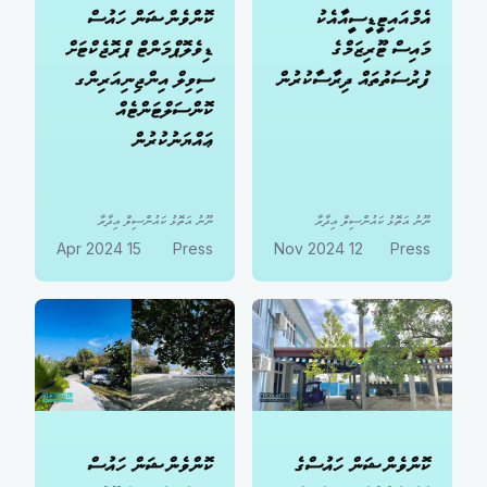
އެމްއައިޓީޑީސީއާއެކު
ކޮންވެންޝަން ހައުސް
މައިސް ޓޫރިޒަމްގެ
ޑިވެލޮޕްމަންޓް ޕްރޮޖެކްޓަށް
ފުރުސަތުތައް ދިރާސާކުރުން
ސިވިލް އިންޖިނިއަރިންގ
ކޮންސަލްޓަންޓެއް
ޢައްޔަނުކުރުން
ނޫނު އަތޮޅު ކައުންސިލް އިދާރާ
ނޫނު އަތޮޅު ކައުންސިލް އިދާރާ
15 Apr 2024
Press
12 Nov 2024
Press
ކޮންވެންޝަން ހައުސްގެ
ކޮންވެންޝަން ހައުސް