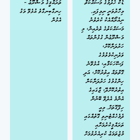
ޑެކް ހެދުމުގެ މަސައްކަތް
ތަރައްޤީގެ މަޝްރޫޢު -
މިހާރުވަނީ ނިމިފައި.
ހިނގާބިނގާވެ އުޅެވޭ މަގު
ނިއުރޯއާއެކު ކުރެވުނު
އެޅުން
މަސައްކަތުގެ ތެރެއިން، މި
މަޝްރޫޢުން ގުޅުންތައް
ހަރުދަނާކޮށް،
ވަދެނިކުމެވުމުގެ
ފަސޭހަކަމާއި، އުޅެވޭނެ
ގޮތްތައް އިތުރުކޮށް، އަދި
ހިންގުމުގެ ހަރުދަނާކަން
އިތުރުކޮށްދޭ، ޖާގައިގެ
އެންމެ އެދެވޭ ބޭނުން
ހިފޭގޮތަށް. މިއީ
ދެމެހެއްޓެނިވި ގޮތެއްގައި
ތަރައްޤީކުރުމަށާއި
މުޖުތަމަޢު ކުރިއެރުވުމަށް