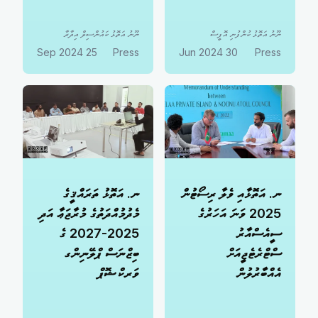
ނޫނު އަތޮޅު ކުންފުނި އޮފީސް
ނޫނު އަތޮޅު ކައުންސިލް އިދާރާ
25 Sep 2024
Press
30 Jun 2024
Press
ނ. އަތޮޅާއި ވެލާ ރިސޯޓުން
ނ. އަތޮޅު ތަރައްޤީގެ
2025 ވަނަ އަހަރުގެ
މެދުމުއްދަތުގެ މުރާޖަޢާ އަދި
ސީއެސްއާރު
2025-2027 ގެ
ސްޓްރެޓެޖީއަށް
ބިޒްނަސް ޕްލޭނިންގ
އެއްބާރުލުން
ވަރކްޝޮޕް