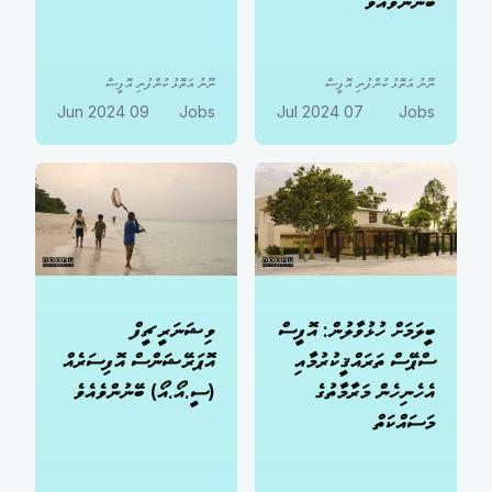
ބޭނުންވެއެވެ
ނޫނު އަތޮޅު ކުންފުނި އޮފީސް
ނޫނު އަތޮޅު ކުންފުނި އޮފީސް
09 Jun 2024
Jobs
07 Jul 2024
Jobs
ބީލަމަށް ހުޅުވާލުން: އޮފީސް
ވިޝަނަރީ ޗީފް
ސްޕޭސް ތަރައްޤީކުރުމާއި
އޮޕަރޭޝަންސް އޮފިސަރެއް
އެހެނިހެން މަރާމާތުގެ
(ސީ.އޯ.އޯ) ބޭނުންވެއެވެ
މަސައްކަތް