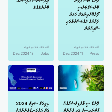
ލޭންޑް ޔޫސް ޕްލޭން
ރިލޭޝަންސް އޮފިސަރެއް
ކޮންސަލްޓަންސީ
ބޭނުންވެއެވެ
ފޯރުކޮށްދިނުމަށް ހަތަރު
ފަރާތުގެ އެއްބަސްވުމުގައި
ސޮއިކުރުން
ނޫނު އަތޮޅު ކުންފުނި އޮފީސް
ނޫނު އަތޮޅު ކުންފުނި އޮފީސް
13 Dec 2024
Jobs
11 Dec 2024
Press
ލޭންޑް ސީ މޯލްޑިވްސްއާއެކު
ޑިޖިގަވް ސަމިޓް 2024
ޕާޓްނަރޝިޕް އަދި ގްރާންޓް
އަށް އަޅުގަނޑުމެންނާއެކު