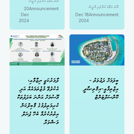
ނޫނު އަތޮޅު ކުންފުނި އޮފީސް
ނޫނު އަތޮޅު ކުންފުނި އޮފީސް
20
Announcement
Dec
18 Dec
Announcement
2024
2024
ބީލަމަށް ދަޢުވަތު -
ލާމަރުކަޒީ ނިޒާމާއި،
އިޖްތިމާޢީ-އިޤްތިޞާދީ
އެކުލެވޭ މުޖުތަމައެއް އަދި
ކޮންސަލްޓަންޓް
މޫސުމަށް އަންނަ ބަދަލުތަކާ
ކުރިމަތިލުމުގެ ޤާބިލްކަން
އިތުރުކުރުމާ ބެހޭ ޕެނަލް
މަޝްވަރާ