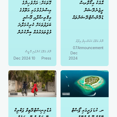
އާއެކު އިކޯވާރސް
ގޮތަކަށް: ރަށްވެހިންގެ
ރީޖެނެރޭޝަން
އިސްނެގުމުގައި އަތޮޅުގެ
ޑެމޮންސްޓްރޭޝަންތައް
އިޤްތިޞާދާއި މޫސުމީ
ބަދަލުތަކަށް ކެރިކުޅަދާނަ
މުޖުތަމައުއެއް ބިނާކުރުން
ނޫނު އަތޮޅު ކައުންސިލް އިދާރާ
07
Announcement
ނޫނު އަތޮޅު ކުންފުނި އޮފީސް
Dec
10 Dec 2024
Press
2024
ނ. ކުޑަފަރީގައި ޕޯސްޓް
އެޑްމިނިސްޓްރޭޓިވް ޕަބްލިކް