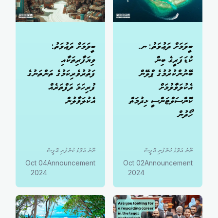
ބީލަމަށް ދަޢުވަތު: ނ.
ބީލަމަށް ދަޢުވަތު:
ކުޑަފަރީގެ ބިން
ވިޔަފާރިތަކާއި
ބޭނުންކުރުމުގެ ޕްލޭން
ފަތުރުވެރިކަމުގެ ތަންތަނުގެ
އެކުލަވާލުމަށް
ފުރިހަމަ ދަފްތަރެއް
ކޮންސަލްޓަންސީ ޚިދުމަތް
އެކުލަވާލުން
ހޯދުން
ނޫނު އަތޮޅު ކުންފުނި އޮފީސް
ނޫނު އަތޮޅު ކުންފުނި އޮފީސް
04 Oct
Announcement
02 Oct
Announcement
2024
2024