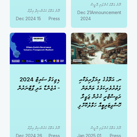
ނޫނު އަތޮޅު ކުންފުނި އޮފީސް
ނޫނު އަތޮޅު ކައުންސިލް އިދާރާ
21 Dec
Announcement
15 Dec 2024
Press
2024
ނ. އަތޮޅުގެ ވިޔަފާރިތަކާއި
ޑިޖިގަވް ސަމިޓް 2024
ފަތުރުވެރިކަމުގެ ތަންތަން
- އެޖެންޑާ އަދި ޕާޓްނަރުން
ރަޖިސްޓްރީ ކުރުން ޖަޒީރާ
ހޮސްޕިޓަލިޓީއާ ހަވާލުކޮށްފި
ނޫނު އަތޮޅު ކުންފުނި އޮފީސް
ނޫނު އަތޮޅު ކައުންސިލް އިދާރާ
26 Dec 2024
Press
01 Jan 2025
Press