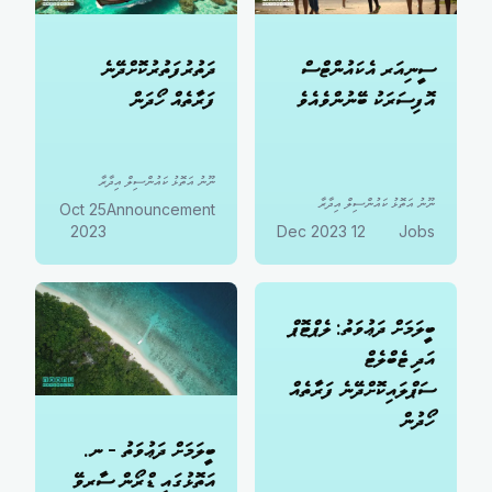
ސީނިއަރ އެކައުންޓްސް
ދަތުރުފަތުރުކޮށްދޭނެ
އޮފިސަރަކު ބޭނުންވެއެވެ
ފަރާތެއް ހޯދަން
ނޫނު އަތޮޅު ކައުންސިލް އިދާރާ
ނޫނު އަތޮޅު ކައުންސިލް އިދާރާ
25 Oct
Announcement
2023
12 Dec 2023
Jobs
ބީލަމަށް ދަޢުވަތު: ލެޕްޓޮޕް
އަދި ޓެބްލެޓް
ސަޕްލައިކޮށްދޭނެ ފަރާތެއް
ހޯދުން
ބީލަމަށް ދަޢުވަތު - ނ.
އަތޮޅުގައި ޑްރޯން ސާރވޭ