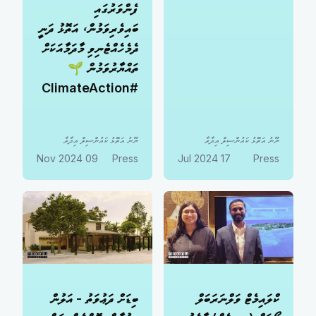
ފެންވަރުގައި
ބައިވެރިވަމުން، އަތޮޅު ދަނީ
ދެމެހެއްޓެނިވި މާދަމާއަކަށް
ތައްޔާރުވަމުން 🌱
#ClimateAction
ނޫނު އަތޮޅު ކައުންސިލް އިދާރާ
ނޫނު އަތޮޅު ކައުންސިލް އިދާރާ
09 Nov 2024
Press
17 Jul 2024
Press
ކްލައިމެޓް ވަލްނަރަބަލް
ބިޑަށް ދަޢުވަތު - އަލުން