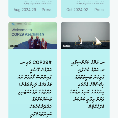
ނޫނު އަތޮޅު ކައުންސިލް އިދާރާ
ނޫނު އަތޮޅު ކައުންސިލް އިދާރާ
29 Aug 2024
Press
02 Oct 2024
Press
ނ. އަތޮޅު ކައުންސިލާއި
#COP29 ގައި ނ.
ނ. އަތޮޅު ކުންފުނި
އަތޮޅުން މޫސުމީ
ގުޅިގެން ވަސީލަތްތައް
ފައިނޭންސް ހޯދުމަށް އައު
ހިއްސާކޮށް އެކުގައި
މަގުތަކެއް ފަހިކުރަމުން!
ހިންގުމުގެ އޮނިގަނޑެއްގެ
ރަށްފުށުގެ ދެމެހެއްޓެނިވި
ދަށުން އިދާރީ ކަންކަން
މަސައްކަތްތައް
ބެލެހެއްޓުން
ހަރުދަނާކުރުމަށް
ބައިނަލްއަޤްވާމީ