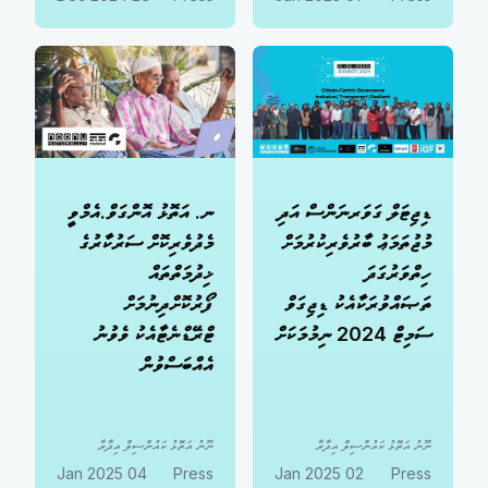
ޑިޖިޓަލް ގަވަރނަންސް އަދި
ނ. އަތޮޅު އޮންގަވް.އެމްވީ
މުޖުތަމަޢު ބާރުވެރިކުރުމަށް
މެދުވެރިކޮށް ސަރުކާރުގެ
ހިތްވަރުގަދަ
ޚިދުމަތްތައް
ތަޞައްވުރަކާއެކު ޑިޖިގަވް
ފޯރުކޮށްދިނުމަށް
ސަމިޓް 2024 ނިމުމަކަށް
ޓްރޭޑްނެޓާއެކު ވެވުނު
އެއްބަސްވުން
ނޫނު އަތޮޅު ކައުންސިލް އިދާރާ
ނޫނު އަތޮޅު ކައުންސިލް އިދާރާ
04 Jan 2025
Press
02 Jan 2025
Press